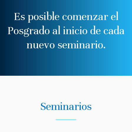
E
s
p
o
s
i
b
l
e
c
o
m
e
n
z
a
r
e
l
P
o
s
g
r
a
d
o
a
l
i
n
i
c
i
o
d
e
c
a
d
a
n
u
e
v
o
s
e
m
i
n
a
r
i
o
.
Seminarios