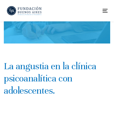
Skip
Skip
links
to
To
primary
nav
navigation
Skip
to
content
La angustia en la clínica
psicoanalítica con
adolescentes.