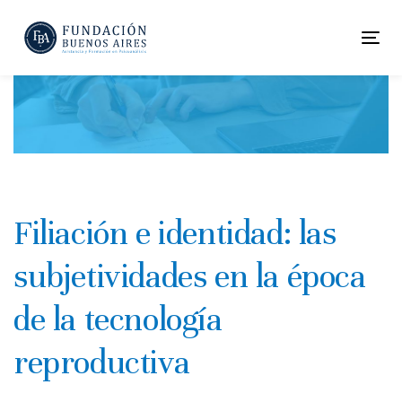
Skip
Skip
links
to
To
primary
nav
navigation
Skip
to
content
Filiación e identidad: las
subjetividades en la época
de la tecnología
reproductiva