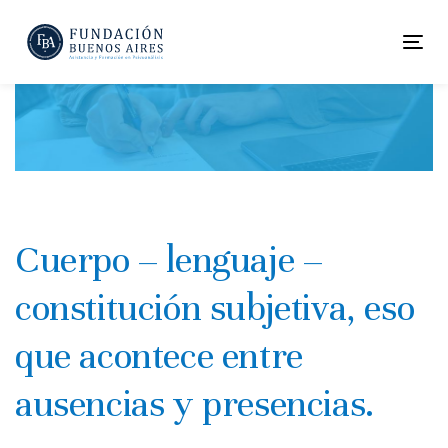
Skip
Skip
links
to
To
primary
nav
navigation
Skip
to
content
Cuerpo – lenguaje –
constitución subjetiva, eso
que acontece entre
ausencias y presencias.