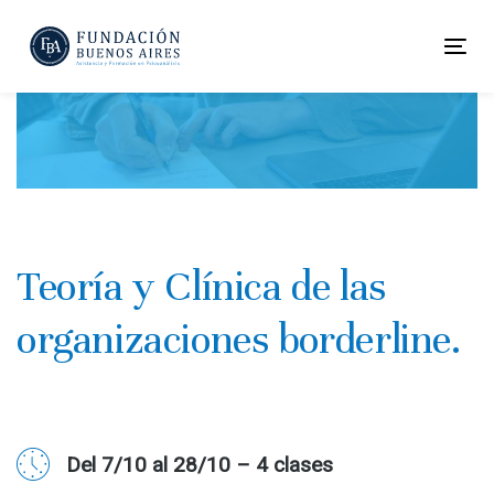
Skip
Skip
links
to
To
primary
nav
navigation
Skip
to
content
Teoría y Clínica de las
organizaciones borderline.
Del 7/10 al 28/10 – 4 clases